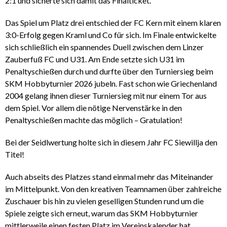
2:1 und sicherte sich damit das Finalticket.
Das Spiel um Platz drei entschied der FC Kern mit einem klaren
3:0-Erfolg gegen Kraml und Co für sich. Im Finale entwickelte
sich schließlich ein spannendes Duell zwischen dem Linzer
Zauberfuß FC und U31. Am Ende setzte sich U31 im
Penaltyschießen durch und durfte über den Turniersieg beim
SKM Hobbyturnier 2026 jubeln. Fast schon wie Griechenland
2004 gelang ihnen dieser Turniersieg mit nur einem Tor aus
dem Spiel. Vor allem die nötige Nervenstärke in den
Penaltyschießen machte das möglich – Gratulation!
Bei der Seidlwertung holte sich in diesem Jahr FC Siewillja den
Titel!
Auch abseits des Platzes stand einmal mehr das Miteinander
im Mittelpunkt. Von den kreativen Teamnamen über zahlreiche
Zuschauer bis hin zu vielen geselligen Stunden rund um die
Spiele zeigte sich erneut, warum das SKM Hobbyturnier
mittlerweile einen festen Platz im Vereinskalender hat.