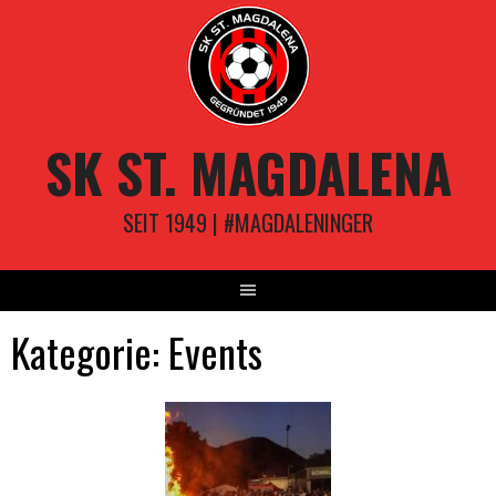
Springe
zum
Inhalt
SK ST. MAGDALENA
SEIT 1949 | #MAGDALENINGER
Kategorie:
Events