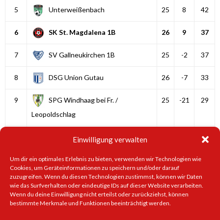
5
Unterweißenbach
25
8
42
6
SK St. Magdalena 1B
26
9
37
7
SV Gallneukirchen 1B
25
-2
37
8
DSG Union Gutau
26
-7
33
9
SPG Windhaag bei Fr. /
25
-21
29
Leopoldschlag
10
Neumarkt im Mühlkreis
25
-2
28
Einwilligung verwalten
1
2
Weiter
Um dir ein optimales Erlebnis zu bieten, verwenden wir Technologien wie
Cookies, um Geräteinformationen zu speichern und/oder darauf
zuzugreifen. Wenn du diesen Technologien zustimmst, können wir Daten
wie das Surfverhalten oder eindeutige IDs auf dieser Website verarbeiten.
Wenn du deine Einwilligung nicht erteilst oder zurückziehst, können
Impressum
|
Datenschutzerklärung
| Kontakt:
office@sk-
bestimmte Merkmale und Funktionen beeinträchtigt werden.
magdalena.at