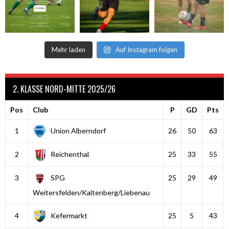
Mehr laden
Auf Instagram folgen
2. KLASSE NORD-MITTE 2025/26
Pos
Club
P
GD
Pts
1
Union Alberndorf
26
50
63
2
Reichenthal
25
33
55
3
SPG
25
29
49
Weitersfelden/Kaltenberg/Liebenau
4
Kefermarkt
25
5
43