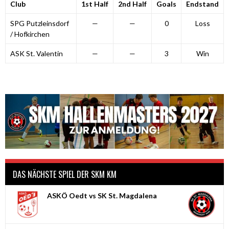
Club
1st Half
2nd Half
Goals
Endstand
SPG Putzleinsdorf
—
—
0
Loss
/ Hofkirchen
ASK St. Valentin
—
—
3
Win
DAS NÄCHSTE SPIEL DER SKM KM
ASKÖ Oedt vs SK St. Magdalena