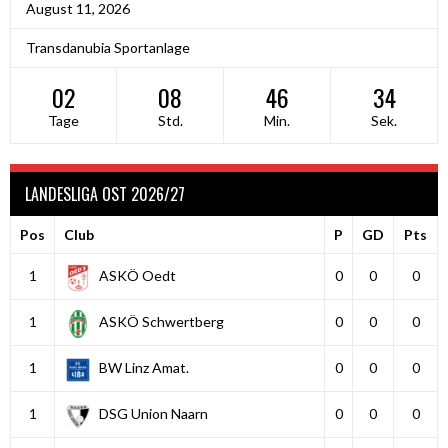
August 11, 2026
Transdanubia Sportanlage
02
08
46
34
Tage
Std.
Min.
Sek.
LANDESLIGA OST 2026/27
Pos
Club
P
GD
Pts
1
ASKÖ Oedt
0
0
0
1
ASKÖ Schwertberg
0
0
0
1
BW Linz Amat.
0
0
0
1
DSG Union Naarn
0
0
0