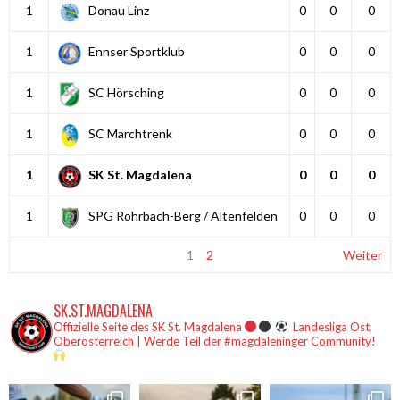
1
Donau Linz
0
0
0
1
Ennser Sportklub
0
0
0
1
SC Hörsching
0
0
0
1
SC Marchtrenk
0
0
0
1
SK St. Magdalena
0
0
0
1
SPG Rohrbach-Berg / Altenfelden
0
0
0
1
2
Weiter
SK.ST.MAGDALENA
Offizielle Seite des SK St. Magdalena
Landesliga Ost,
Oberösterreich | Werde Teil der #magdaleninger Community!