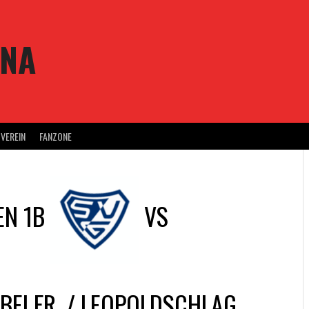
ENA
VEREIN
FANZONE
EN 1B
VS
BEI FR. / LEOPOLDSCHLAG