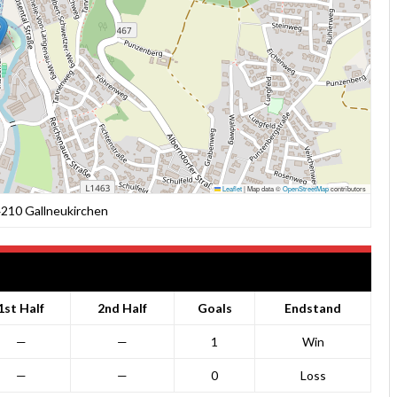
Leaflet
|
Map data ©
OpenStreetMap
contributors
4210 Gallneukirchen
1st Half
2nd Half
Goals
Endstand
—
—
1
Win
—
—
0
Loss