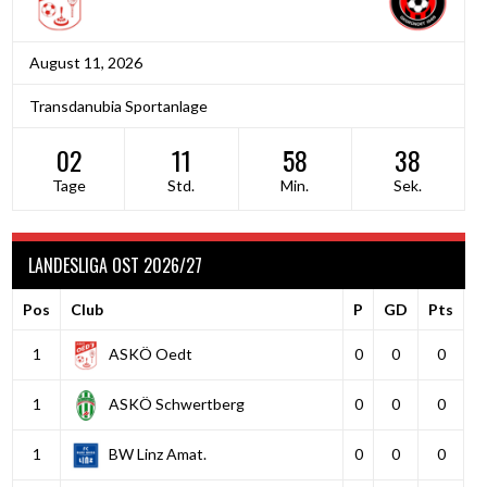
August 11, 2026
Transdanubia Sportanlage
02
11
58
37
Tage
Std.
Min.
Sek.
LANDESLIGA OST 2026/27
Pos
Club
P
GD
Pts
1
ASKÖ Oedt
0
0
0
1
ASKÖ Schwertberg
0
0
0
1
BW Linz Amat.
0
0
0