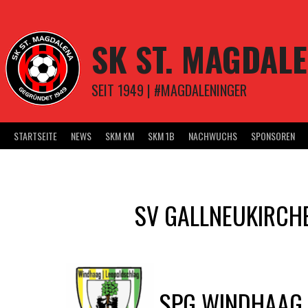
Springe
zum
Inhalt
SK ST. MAGDAL
SEIT 1949 | #MAGDALENINGER
STARTSEITE
NEWS
SKM KM
SKM 1B
NACHWUCHS
SPONSOREN
SV GALLNEUKIRCH
SPG WINDHAAG 