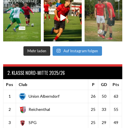
Mehr laden
Auf Instagram folgen
2. KLASSE NORD-MITTE 2025/26
Pos
Club
P
GD
Pts
1
Union Alberndorf
26
50
63
2
Reichenthal
25
33
55
3
SPG
25
29
49