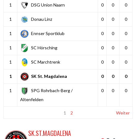
1
DSG Union Naarn
0
0
0
1
Donau Linz
0
0
0
1
Ennser Sportklub
0
0
0
1
SC Hörsching
0
0
0
1
SC Marchtrenk
0
0
0
1
SK St. Magdalena
0
0
0
1
SPG Rohrbach-Berg /
0
0
0
Altenfelden
1
2
Weiter
SK.ST.MAGDALENA