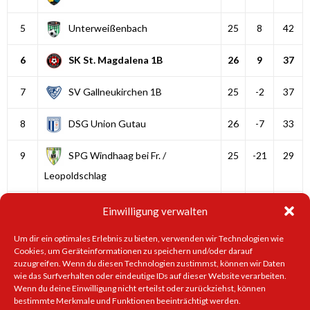
5
Unterweißenbach
25
8
42
6
SK St. Magdalena 1B
26
9
37
7
SV Gallneukirchen 1B
25
-2
37
8
DSG Union Gutau
26
-7
33
9
SPG Windhaag bei Fr. /
25
-21
29
Leopoldschlag
10
Neumarkt im Mühlkreis
25
-2
28
Einwilligung verwalten
1
2
Weiter
Um dir ein optimales Erlebnis zu bieten, verwenden wir Technologien wie
Cookies, um Geräteinformationen zu speichern und/oder darauf
zuzugreifen. Wenn du diesen Technologien zustimmst, können wir Daten
wie das Surfverhalten oder eindeutige IDs auf dieser Website verarbeiten.
Wenn du deine Einwilligung nicht erteilst oder zurückziehst, können
Impressum
|
Datenschutzerklärung
| Kontakt:
office@sk-
bestimmte Merkmale und Funktionen beeinträchtigt werden.
magdalena.at