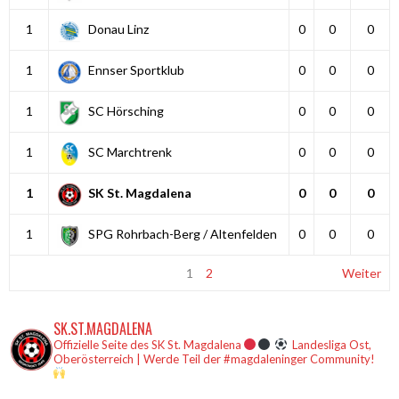
1
Donau Linz
0
0
0
1
Ennser Sportklub
0
0
0
1
SC Hörsching
0
0
0
1
SC Marchtrenk
0
0
0
1
SK St. Magdalena
0
0
0
1
SPG Rohrbach-Berg / Altenfelden
0
0
0
1
2
Weiter
SK.ST.MAGDALENA
Offizielle Seite des SK St. Magdalena
Landesliga Ost,
Oberösterreich | Werde Teil der #magdaleninger Community!