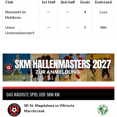
Club
1st Half
2nd Half
Goals
Endstand
Neumarkt im
—
—
4
Loss
Mühlkreis
Union
—
—
5
Win
Unterweitersdorf
DAS NÄCHSTE SPIEL DER SKM KM
SK St. Magdalena vs Viktoria
Marchtrenk