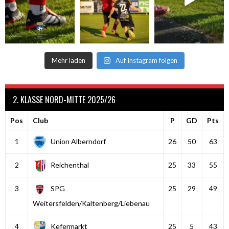
Mehr laden
Auf Instagram folgen
2. KLASSE NORD-MITTE 2025/26
Pos
Club
P
GD
Pts
1
Union Alberndorf
26
50
63
2
Reichenthal
25
33
55
3
SPG
25
29
49
Weitersfelden/Kaltenberg/Liebenau
4
Kefermarkt
25
5
43