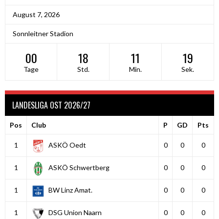
August 7, 2026
Sonnleitner Stadion
00
18
11
19
Tage
Std.
Min.
Sek.
LANDESLIGA OST 2026/27
Pos
Club
P
GD
Pts
1
ASKÖ Oedt
0
0
0
1
ASKÖ Schwertberg
0
0
0
1
BW Linz Amat.
0
0
0
1
DSG Union Naarn
0
0
0