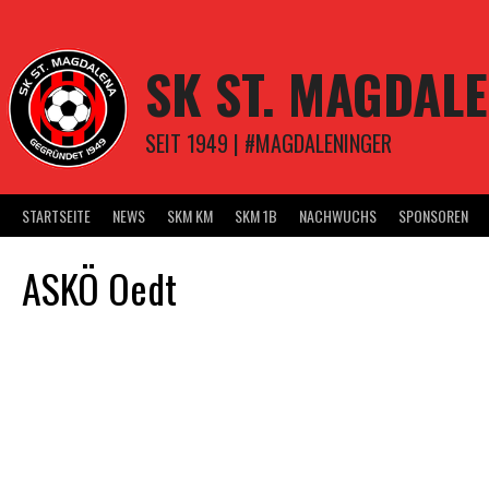
Springe
zum
Inhalt
SK ST. MAGDAL
SEIT 1949 | #MAGDALENINGER
STARTSEITE
NEWS
SKM KM
SKM 1B
NACHWUCHS
SPONSOREN
ASKÖ Oedt