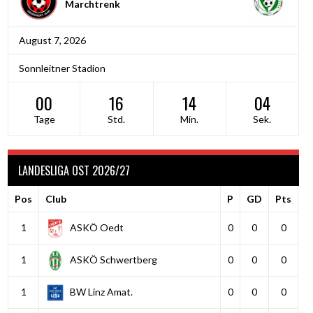
Marchtrenk
August 7, 2026
Sonnleitner Stadion
00
16
14
03
Tage
Std.
Min.
Sek.
LANDESLIGA OST 2026/27
Pos
Club
P
GD
Pts
1
ASKÖ Oedt
0
0
0
1
ASKÖ Schwertberg
0
0
0
1
BW Linz Amat.
0
0
0