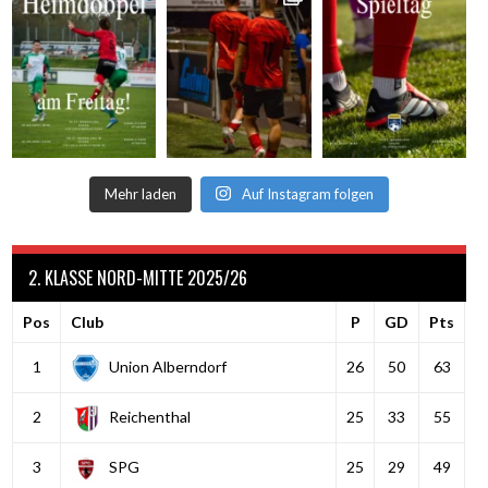
Mehr laden
Auf Instagram folgen
2. KLASSE NORD-MITTE 2025/26
Pos
Club
P
GD
Pts
1
Union Alberndorf
26
50
63
2
Reichenthal
25
33
55
3
SPG
25
29
49